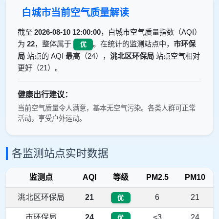
白城市当前空气质量解读
截至
2026-08-10 12:00:00
，白城市空气质量指数（AQI）
为
22
，整体属于
。在统计的监测站点中，
市环保
优
局
站点的 AQI 最高（24），
洮北区环保局
站点空气相对
更好（21）。
健康出行建议：
当前空气质量令人满意，基本无空气污染。各类人群可正常
活动，享受户外运动。
各监测站点实时数据
监测点
AQI
等级
PM2.5
PM10
洮北区环保局
21
6
21
优
市环保局
24
<3
24
优