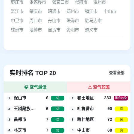
枣庄市
张家界市
张家口市
张掖市
漳州市
湛江市
肇庆市
昭通市
郑州市
镇江市
中山市
中卫市
周口市
舟山市
珠海市
驻马店市
株洲市
淄博市
自贡市
资阳市
遵义市
实时排名 TOP 20
查看全部
🍃 空气最佳
⚠️ 空气较差
保山市
6
和田地区
233
1
优
1
重度污染
玉树藏族自治州
6
吐鲁番市
90
2
优
2
良
昌都市
7
喀什地区
72
3
优
3
良
林芝市
7
中山市
68
4
优
4
良