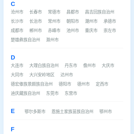
C
沧州市
长春市
常德市
昌都市
昌吉回族自治州
长沙市
长治市
常州市
朝阳市
潮州市
承德市
成都市
郴州市
赤峰市
池州市
重庆市
崇左市
楚雄彝族自治州
滁州市
D
大连市
大理白族自治州
丹东市
儋州市
大庆市
大同市
大兴安岭地区
达州市
德宏傣族景颇族自治州
德阳市
德州市
定西市
迪庆藏族自治州
东莞市
东营市
E
鄂尔多斯市
恩施土家族苗族自治州
鄂州市
F