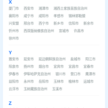
X
厦门市
西安市
湘潭市
湘西土家族苗族自治州
襄阳市
咸宁市
咸阳市
孝感市
锡林郭勒盟
兴安盟
邢台市
西宁市
新乡市
信阳市
新余市
忻州市
西双版纳傣族自治州
宣城市
许昌市
徐州市
Y
雅安市
延安市
延边朝鲜族自治州
盐城市
阳江市
阳泉市
扬州市
烟台市
宜宾市
宜昌市
宜春市
伊春市
伊犁哈萨克自治州
银川市
营口市
鹰潭市
益阳市
永州市
岳阳市
玉林市
榆林市
运城市
云浮市
玉树藏族自治州
玉溪市
Z