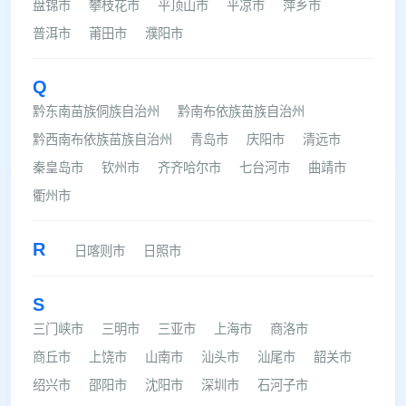
盘锦市
攀枝花市
平顶山市
平凉市
萍乡市
普洱市
莆田市
濮阳市
Q
黔东南苗族侗族自治州
黔南布依族苗族自治州
黔西南布依族苗族自治州
青岛市
庆阳市
清远市
秦皇岛市
钦州市
齐齐哈尔市
七台河市
曲靖市
衢州市
R
日喀则市
日照市
S
三门峡市
三明市
三亚市
上海市
商洛市
商丘市
上饶市
山南市
汕头市
汕尾市
韶关市
绍兴市
邵阳市
沈阳市
深圳市
石河子市