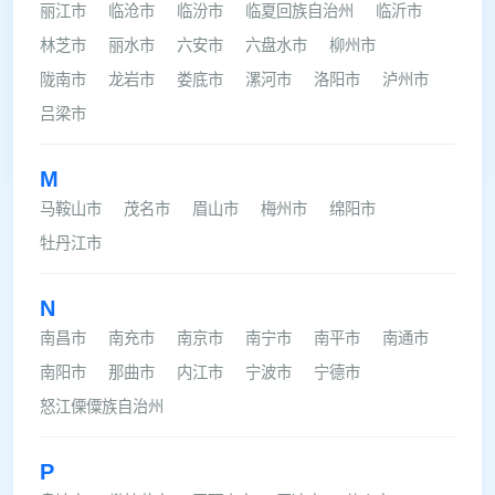
丽江市
临沧市
临汾市
临夏回族自治州
临沂市
林芝市
丽水市
六安市
六盘水市
柳州市
陇南市
龙岩市
娄底市
漯河市
洛阳市
泸州市
吕梁市
M
马鞍山市
茂名市
眉山市
梅州市
绵阳市
牡丹江市
N
南昌市
南充市
南京市
南宁市
南平市
南通市
南阳市
那曲市
内江市
宁波市
宁德市
怒江傈僳族自治州
P