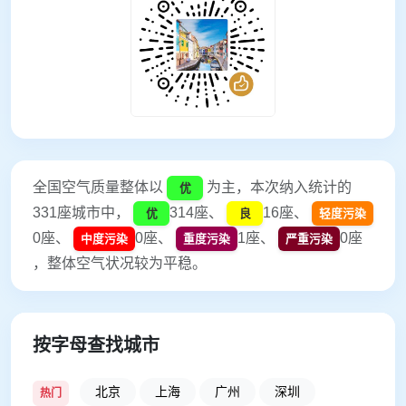
全国空气质量整体以
为主，本次纳入统计的
优
331座城市中，
314座、
16座、
优
良
轻度污染
0座、
0座、
1座、
0座
中度污染
重度污染
严重污染
，整体空气状况较为平稳。
按字母查找城市
北京
上海
广州
深圳
热门