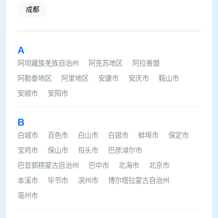
成都
A
阿坝藏族羌族自治州
阿克苏地区
阿拉善盟
阿勒泰地区
阿里地区
安康市
安庆市
鞍山市
安顺市
安阳市
B
白城市
百色市
白山市
白银市
蚌埠市
保定市
宝鸡市
保山市
包头市
巴彦淖尔市
巴音郭楞蒙古自治州
巴中市
北海市
北京市
本溪市
毕节市
滨州市
博尔塔拉蒙古自治州
亳州市