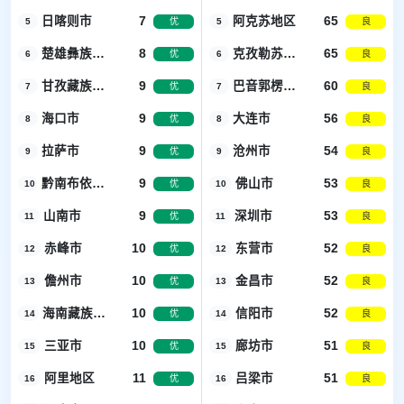
日喀则市
7
阿克苏地区
65
5
优
5
良
楚雄彝族自治州
8
克孜勒苏柯尔克孜自治州
65
6
优
6
良
甘孜藏族自治州
9
巴音郭楞蒙古自治州
60
7
优
7
良
海口市
9
大连市
56
8
优
8
良
拉萨市
9
沧州市
54
9
优
9
良
黔南布依族苗族自治州
9
佛山市
53
10
优
10
良
山南市
9
深圳市
53
11
优
11
良
赤峰市
10
东营市
52
12
优
12
良
儋州市
10
金昌市
52
13
优
13
良
海南藏族自治州
10
信阳市
52
14
优
14
良
三亚市
10
廊坊市
51
15
优
15
良
阿里地区
11
吕梁市
51
16
优
16
良