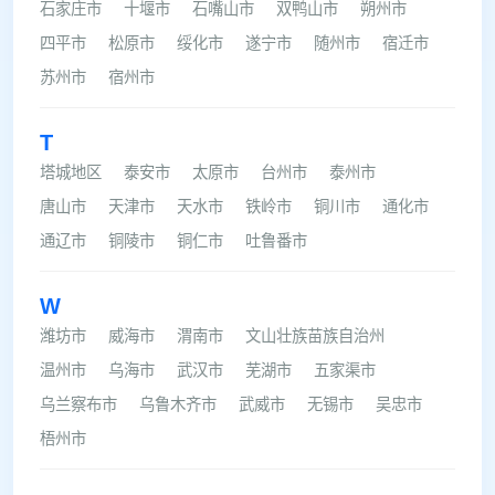
石家庄市
十堰市
石嘴山市
双鸭山市
朔州市
四平市
松原市
绥化市
遂宁市
随州市
宿迁市
苏州市
宿州市
T
塔城地区
泰安市
太原市
台州市
泰州市
唐山市
天津市
天水市
铁岭市
铜川市
通化市
通辽市
铜陵市
铜仁市
吐鲁番市
W
潍坊市
威海市
渭南市
文山壮族苗族自治州
温州市
乌海市
武汉市
芜湖市
五家渠市
乌兰察布市
乌鲁木齐市
武威市
无锡市
吴忠市
梧州市