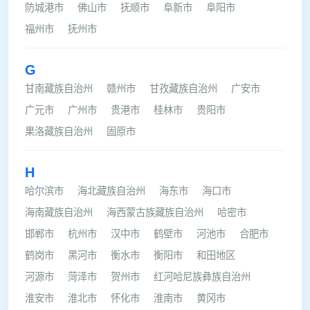
防城港市
佛山市
抚顺市
阜新市
阜阳市
福州市
抚州市
G
甘南藏族自治州
赣州市
甘孜藏族自治州
广安市
广元市
广州市
贵港市
桂林市
贵阳市
果洛藏族自治州
固原市
H
哈尔滨市
海北藏族自治州
海东市
海口市
海南藏族自治州
海西蒙古族藏族自治州
哈密市
邯郸市
杭州市
汉中市
鹤壁市
河池市
合肥市
鹤岗市
黑河市
衡水市
衡阳市
和田地区
河源市
菏泽市
贺州市
红河哈尼族彝族自治州
淮安市
淮北市
怀化市
淮南市
黄冈市