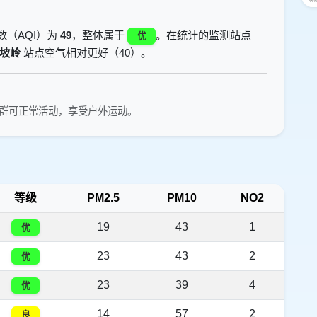
数（AQI）为
49
，整体属于
。在统计的监测站点
优
坡岭
站点空气相对更好（40）。
群可正常活动，享受户外运动。
等级
PM2.5
PM10
NO2
19
43
1
优
23
43
2
优
23
39
4
优
14
57
2
良