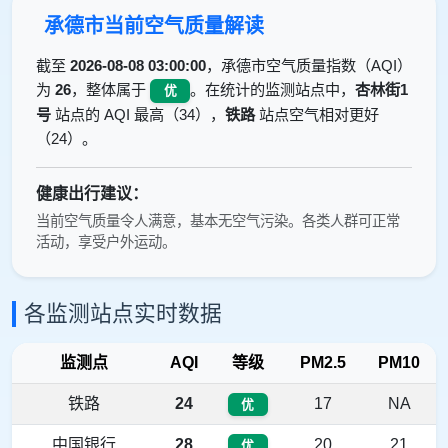
承德市当前空气质量解读
截至
2026-08-08 03:00:00
，承德市空气质量指数（AQI）
为
26
，整体属于
。在统计的监测站点中，
杏林街1
优
号
站点的 AQI 最高（34），
铁路
站点空气相对更好
（24）。
健康出行建议：
当前空气质量令人满意，基本无空气污染。各类人群可正常
活动，享受户外运动。
各监测站点实时数据
监测点
AQI
等级
PM2.5
PM10
铁路
24
17
NA
优
中国银行
28
20
21
优