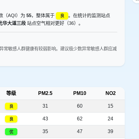
数（AQI）为
55
，整体属于
。在统计的监测站点
良
光华大道三段
站点空气相对更好（36）。
异常敏感人群健康有较弱影响。建议极少数异常敏感人群应减
等级
PM2.5
PM10
NO2
31
60
15
良
43
62
24
良
35
47
39
优