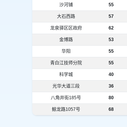
沙河铺
55
大石西路
57
龙泉驿区区政府
62
金博路
53
华阳
55
青白江技师分院
55
科学城
40
光华大道三段
36
八角井街185号
80
鲸龙路1057号
68