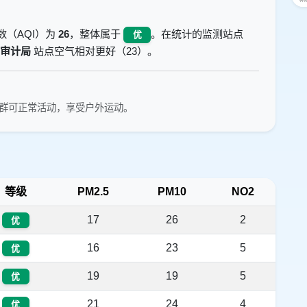
数（AQI）为
26
，整体属于
。在统计的监测站点
优
审计局
站点空气相对更好（23）。
群可正常活动，享受户外运动。
等级
PM2.5
PM10
NO2
17
26
2
优
16
23
5
优
19
19
5
优
21
24
4
优