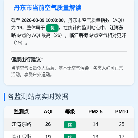
丹东市当前空气质量解读
截至
2026-08-09 10:00:00
，丹东市空气质量指数（AQI）
为
19
，整体属于
。在统计的监测站点中，
江湾东
优
路
站点的 AQI 最高（26），
临江后街
站点空气相对更好
（19）。
健康出行建议：
当前空气质量令人满意，基本无空气污染。各类人群可正常
活动，享受户外运动。
各监测站点实时数据
监测点
AQI
等级
PM2.5
PM10
江湾东路
26
14
25
优
临江后街
19
13
17
优