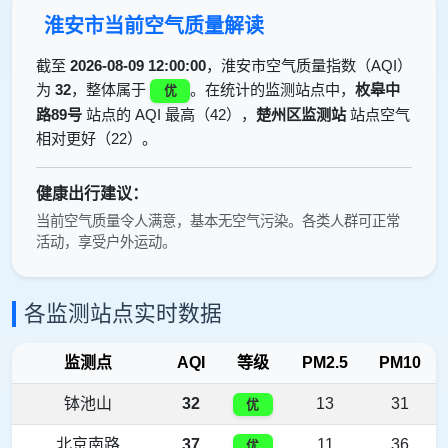
淮安市当前空气质量解读
截至
2026-08-09 12:00:00
，淮安市空气质量指数（AQI）
为
32
，整体属于
。在统计的监测站点中，
枚皋中
优
路89号
站点的 AQI 最高（42），
楚州区监测站
站点空气
相对更好（22）。
健康出行建议：
当前空气质量令人满意，基本无空气污染。各类人群可正常
活动，享受户外运动。
各监测站点实时数据
监测点
AQI
等级
PM2.5
PM10
钵池山
32
13
31
优
北京南路
37
11
36
优