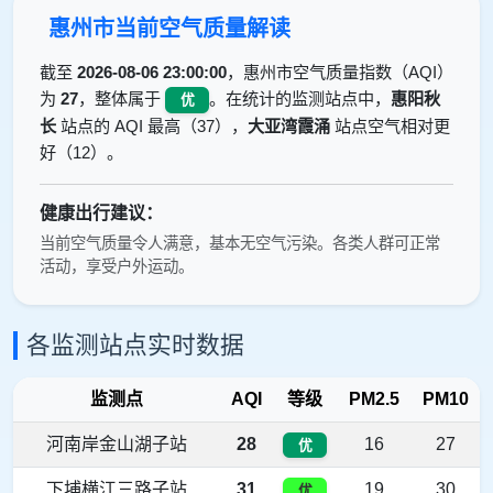
惠州市当前空气质量解读
截至
2026-08-06 23:00:00
，惠州市空气质量指数（AQI）
为
27
，整体属于
。在统计的监测站点中，
惠阳秋
优
长
站点的 AQI 最高（37），
大亚湾霞涌
站点空气相对更
好（12）。
健康出行建议：
当前空气质量令人满意，基本无空气污染。各类人群可正常
活动，享受户外运动。
各监测站点实时数据
监测点
AQI
等级
PM2.5
PM10
河南岸金山湖子站
28
16
27
优
下埔横江三路子站
31
19
30
优