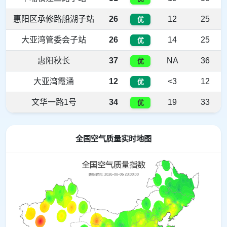
惠阳区承修路船湖子站
26
12
25
优
大亚湾管委会子站
26
14
25
优
惠阳秋长
37
NA
36
优
大亚湾霞涌
12
<3
12
优
文华一路1号
34
19
33
优
全国空气质量实时地图