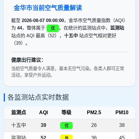
金华市当前空气质量解读
截至
2026-08-07 09:00:00
，金华市空气质量指数（AQI）
为
44
，整体属于
。在统计的监测站点中，
监测站
优
站点的 AQI 最高（52），
十五中
站点空气相对更好
（39）。
健康出行建议：
当前空气质量令人满意，基本无空气污染。各类人群可正常
活动，享受户外运动。
各监测站点实时数据
监测点
AQI
等级
PM2.5
PM10
十五中
39
26
38
优
监测站
52
36
45
良