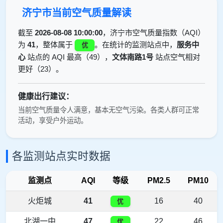
济宁市当前空气质量解读
截至
2026-08-08 10:00:00
，济宁市空气质量指数（AQI）
为
41
，整体属于
。在统计的监测站点中，
服务中
优
心
站点的 AQI 最高（49），
文体南路1号
站点空气相对
更好（23）。
健康出行建议：
当前空气质量令人满意，基本无空气污染。各类人群可正常
活动，享受户外运动。
各监测站点实时数据
监测点
AQI
等级
PM2.5
PM10
火炬城
41
16
40
优
北湖一中
47
22
46
优