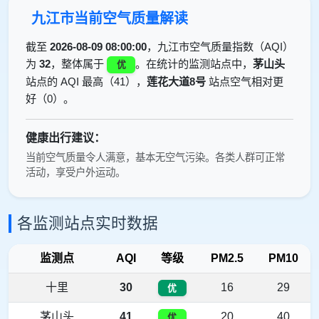
九江市当前空气质量解读
截至
2026-08-09 08:00:00
，九江市空气质量指数（AQI）
为
32
，整体属于
。在统计的监测站点中，
茅山头
优
站点的 AQI 最高（41），
莲花大道8号
站点空气相对更
好（0）。
健康出行建议：
当前空气质量令人满意，基本无空气污染。各类人群可正常
活动，享受户外运动。
各监测站点实时数据
监测点
AQI
等级
PM2.5
PM10
十里
30
16
29
优
茅山头
41
20
40
优