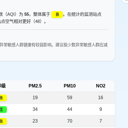
数（AQI）为
55
，整体属于
。在统计的监测站点
良
点空气相对更好（48）。
异常敏感人群健康有较弱影响。建议极少数异常敏感人群应减
等级
PM2.5
PM10
NO2
19
59
16
良
34
44
9
优
23
70
7
良