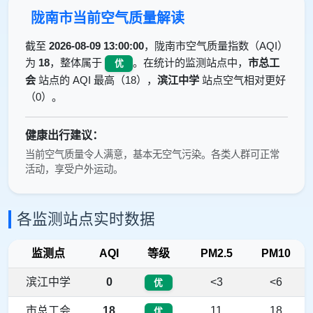
陇南市当前空气质量解读
截至
2026-08-09 13:00:00
，陇南市空气质量指数（AQI）
为
18
，整体属于
。在统计的监测站点中，
市总工
优
会
站点的 AQI 最高（18），
滨江中学
站点空气相对更好
（0）。
健康出行建议：
当前空气质量令人满意，基本无空气污染。各类人群可正常
活动，享受户外运动。
各监测站点实时数据
监测点
AQI
等级
PM2.5
PM10
滨江中学
0
<3
<6
优
市总工会
18
11
18
优