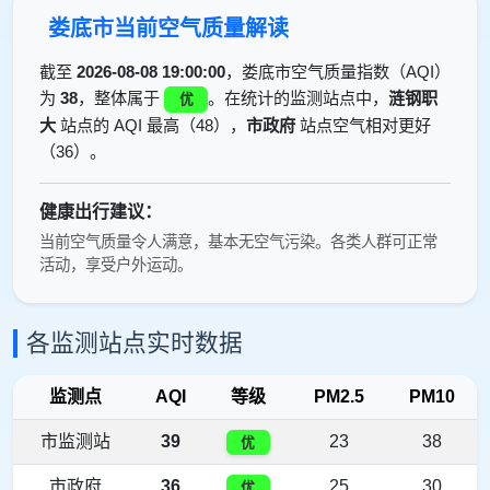
娄底市当前空气质量解读
截至
2026-08-08 19:00:00
，娄底市空气质量指数（AQI）
为
38
，整体属于
。在统计的监测站点中，
涟钢职
优
大
站点的 AQI 最高（48），
市政府
站点空气相对更好
（36）。
健康出行建议：
当前空气质量令人满意，基本无空气污染。各类人群可正常
活动，享受户外运动。
各监测站点实时数据
监测点
AQI
等级
PM2.5
PM10
市监测站
39
23
38
优
市政府
36
25
30
优