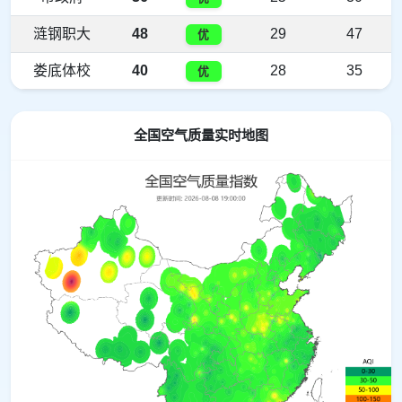
涟钢职大
48
29
47
优
娄底体校
40
28
35
优
全国空气质量实时地图