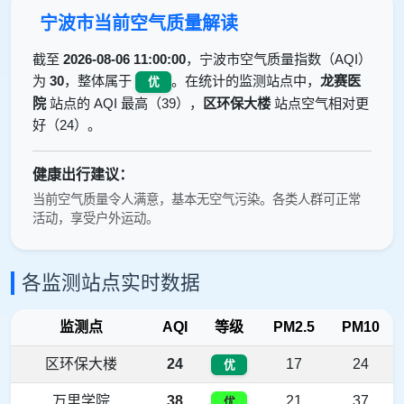
宁波市当前空气质量解读
截至
2026-08-06 11:00:00
，宁波市空气质量指数（AQI）
为
30
，整体属于
。在统计的监测站点中，
龙赛医
优
院
站点的 AQI 最高（39），
区环保大楼
站点空气相对更
好（24）。
健康出行建议：
当前空气质量令人满意，基本无空气污染。各类人群可正常
活动，享受户外运动。
各监测站点实时数据
监测点
AQI
等级
PM2.5
PM10
区环保大楼
24
17
24
优
万里学院
38
21
37
优