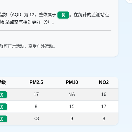
指数（AQI）为
17
，整体属于
。在统计的监测站点
优
场
站点空气相对更好（9）。
群可正常活动，享受户外运动。
等级
PM2.5
PM10
NO2
17
NA
16
优
8
15
17
优
<3
9
8
优