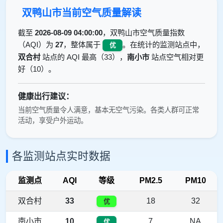
双鸭山市当前空气质量解读
截至
2026-08-09 04:00:00
，双鸭山市空气质量指数
（AQI）为
27
，整体属于
。在统计的监测站点中，
优
双合村
站点的 AQI 最高（33），
南小市
站点空气相对更
好（10）。
健康出行建议：
当前空气质量令人满意，基本无空气污染。各类人群可正常
活动，享受户外运动。
各监测站点实时数据
监测点
AQI
等级
PM2.5
PM10
双合村
33
18
32
优
南小市
10
7
NA
优