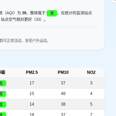
数（AQI）为
39
，整体属于
。在统计的监测站点
优
站点空气相对更好（33）。
群可正常活动，享受户外运动。
等级
PM2.5
PM10
NO2
17
37
3
优
15
48
4
优
14
38
5
优
18
37
7
优