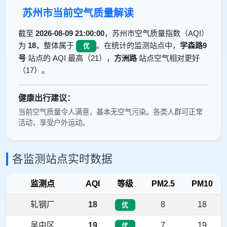
苏州市当前空气质量解读
截至
2026-08-09 21:00:00
，苏州市空气质量指数（AQI）
为
18
，整体属于
。在统计的监测站点中，
学森路9
优
号
站点的 AQI 最高（21），
方洲路
站点空气相对更好
（17）。
健康出行建议：
当前空气质量令人满意，基本无空气污染。各类人群可正常
活动，享受户外运动。
各监测站点实时数据
监测点
AQI
等级
PM2.5
PM10
轧钢厂
18
8
18
优
吴中区
19
7
19
优