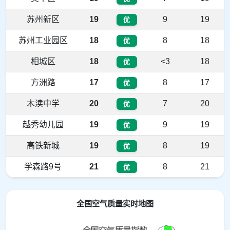
苏州新区
19
9
19
优
苏州工业园区
18
8
18
优
相城区
18
<3
18
优
方洲路
17
8
17
优
木渎中学
20
7
20
优
越秀幼儿园
19
9
19
优
高铁新城
19
8
19
优
学森路9号
21
8
21
优
全国空气质量实时地图