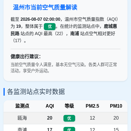
温州市当前空气质量解读
截至
2026-08-07 02:00:00
，温州市空气质量指数（AQI）
为
19
，整体属于
。在统计的监测站点中，
鹿城惠
优
民路
站点的 AQI 最高（22），
南浦
站点空气相对更好
（17）。
健康出行建议：
当前空气质量令人满意，基本无空气污染。各类人群可正常
活动，享受户外运动。
各监测站点实时数据
监测点
AQI
等级
PM2.5
PM10
瓯海
20
12
20
优
南浦
17
12
15
优