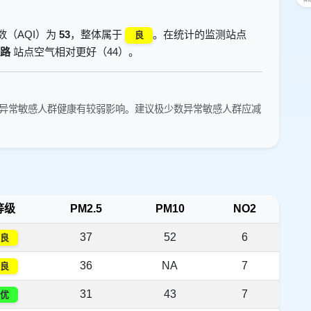
数（AQI）为
53
，整体属于
。在统计的监测站点
良
路
站点空气相对更好（44）。
异常敏感人群健康有较弱影响。建议极少数异常敏感人群应减
等级
PM2.5
PM10
NO2
37
52
6
良
36
NA
7
良
31
43
7
优