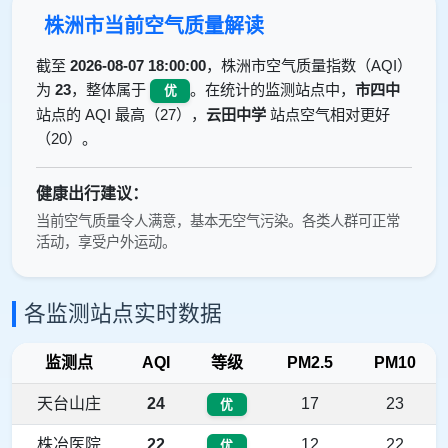
株洲市当前空气质量解读
截至
2026-08-07 18:00:00
，株洲市空气质量指数（AQI）
为
23
，整体属于
。在统计的监测站点中，
市四中
优
站点的 AQI 最高（27），
云田中学
站点空气相对更好
（20）。
健康出行建议：
当前空气质量令人满意，基本无空气污染。各类人群可正常
活动，享受户外运动。
各监测站点实时数据
监测点
AQI
等级
PM2.5
PM10
天台山庄
24
17
23
优
株冶医院
22
12
22
优